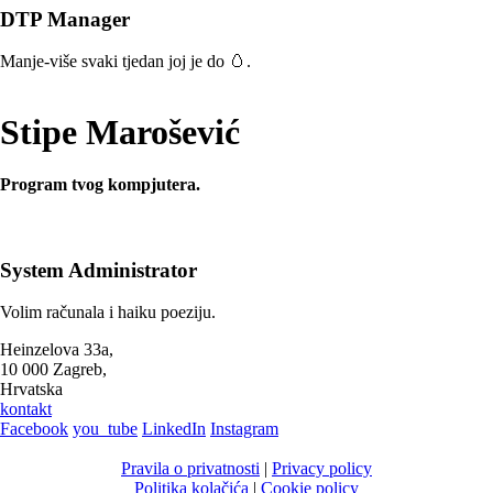
DTP Manager
Manje-više svaki tjedan joj je do 🥚.
Stipe Marošević
Program tvog kompjutera.
System Administrator
Volim računala i haiku poeziju.
Heinzelova 33a,
10 000 Zagreb,
Hrvatska
kontakt
Facebook
you_tube
LinkedIn
Instagram
Pravila o privatnosti
|
Privacy policy
Politika kolačića
|
Cookie policy