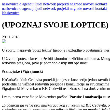
naslovnica
o agenciji
ljudi
network
projekti
nagrade
novosti
kontakt
naslovnica
o agenciji
ljudi
network
projekti
nagrade
novosti
kontakt
Naslovnica
(UPOZNAJ SVOJE LOPTICE) M
29.11.2018
U sportu, napraviti 'potez tekme' lijepo je i uzbudljivo postignuće, nešt
U životu, 'potez tekme' može biti 'sinonim' različitim odlukama. Mnoge 
redovitih pregleda, prvo je potrebno osvijestiti opasnost.
#samojako i #igrajmuski
Košarkaški klub Cedevita protekli je mjesec kroz seriju jednostavnih 
podsjetila na važnost redovitih pregleda i konzultacije sa stručnjaci
#igrajmuski Movembar u KK Cedeviti realizirao se i na društvenim mr
I zato, nema veze što je Movember prošao!
Poruke i motivacija su 
„
S obzirom na veliki broj muškaraca koji su vezani uz KK Cedevitu, od
svakodnevno prate, upozorenje na odlazak liječniku na pregled sjelo j