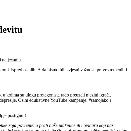
evitu
i natjecanju.
 korak ispred ostalih. A da bismo bili svjesni važnosti pravovremenih i
u kojima su ulogu protagonista rado preuzeli njezini igrači,
li i depresije. Osim edukativne YouTube kampanje, #samojako i
j je postignut!
blike koja povremeno prati naše utakmice ili novinara koji nas
 ili brkove kao sinonim akcije što, s obzirom na veliku medijsku i inu