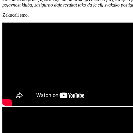
pojavnost kluba, zasigurno daje rezultat tako da je cilj svakako postig
Zakucali smo.