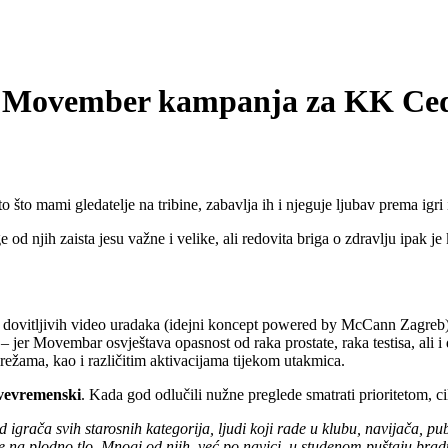
ovember kampanja za KK Ced
o što mami gledatelje na tribine, zabavlja ih i njeguje ljubav prema igri 
od njih zaista jesu važne i velike, ali redovita briga o zdravlju ipak je
i dovitljivih video uradaka (idejni koncept powered by McCann Zagreb), 
ma – jer Movembar osvještava opasnost od raka prostate, raka testisa, a
ežama, kao i različitim aktivacijama tijekom utakmica.
svevremenski
. Kada god odlučili nužne preglede smatrati prioritetom, cil
 igrača svih starosnih kategorija, ljudi koji rade u klubu, navijača, pu
e na plodno tlo. Mnogi od njih, već po navici, u studenom puštaju bradu