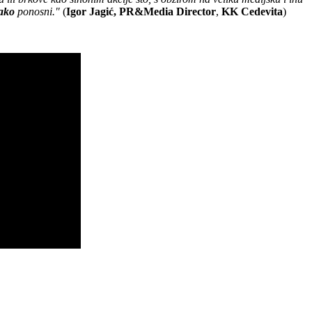
ako
ponosni."
(
Igor Jagić, PR&Media Director
,
KK Cedevita
)