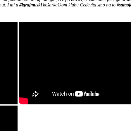
nut. I mi u
#igrajmuski
košarkaškom klubu Cedevita smo na to
#samoj