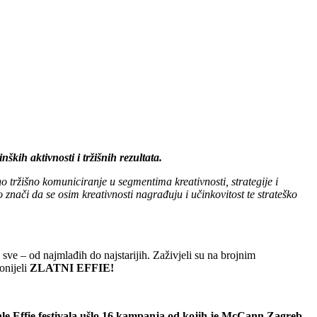
ških aktivnosti i tržišnih rezultata.
o tržišno komuniciranje u segmentima kreativnosti, strategije i
znači da se osim kreativnosti nagrađuju i učinkovitost te strateško
ve – od najmlađih do najstarijih. Zaživjeli su na brojnim
onijeli
ZLATNI EFFIE!
ale Effie festivala ušlo 16 kampanja od kojih je McCann Zagreb