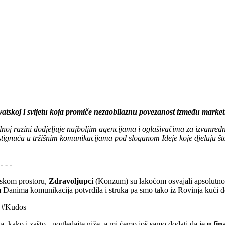
vatskoj i svijetu koja promiče nezaobilaznu povezanost između marketin
lnoj razini dodjeljuje najboljim agencijama i oglašivačima za izvanredn
ostignuća u tržišnim komunikacijama pod sloganom Ideje koje djeluju što 
- - - -
jskom prostoru,
Zdravoljupci
(Konzum) su lakoćom osvajali apsolutno s
im Danima komunikacija potvrdila i struka pa smo tako iz Rovinja kući d
 #Kudos
, kako i zašto - pogledajte niže, a mi ćemo još samo dodati da je
u fin