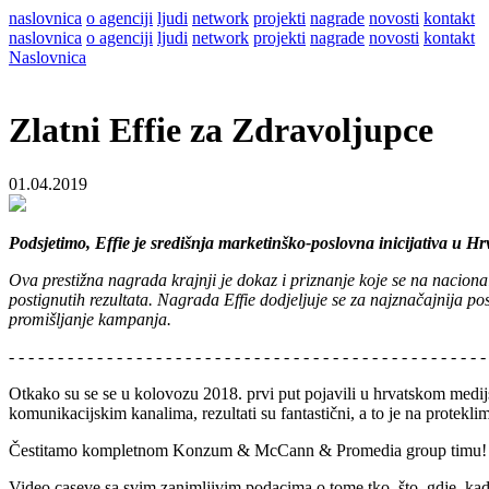
naslovnica
o agenciji
ljudi
network
projekti
nagrade
novosti
kontakt
naslovnica
o agenciji
ljudi
network
projekti
nagrade
novosti
kontakt
Naslovnica
Zlatni Effie za Zdravoljupce
01.04.2019
Podsjetimo, Effie je središnja marketinško-poslovna inicijativa u Hr
Ova prestižna nagrada krajnji je dokaz i priznanje koje se na naciona
postignutih rezultata. Nagrada Effie dodjeljuje se za najznačajnija p
promišljanje kampanja.
- - - - - - - - - - - - - - - - - - - - - - - - - - - - - - - - - - - - - - - - - - - - - - - - 
Otkako su se se u kolovozu 2018. prvi put pojavili u hrvatskom medi
komunikacijskim kanalima, rezultati su fantastični, a to je na protekl
Čestitamo kompletnom Konzum & McCann & Promedia group timu!
Video caseve sa svim zanimljivim podacima o tome tko, što, gdje, kada