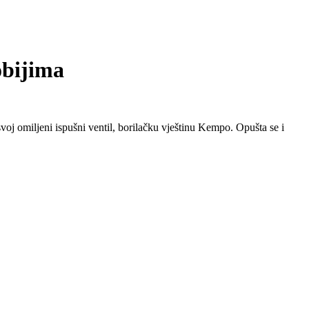
obijima
oj omiljeni ispušni ventil, borilačku vještinu Kempo. Opušta se i