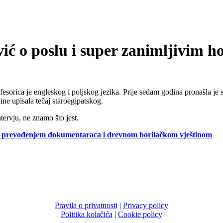
ić o poslu i super zanimljivim h
rica je engleskog i poljskog jezika. Prije sedam godina pronašla je sv
ine upisala tečaj staroegipatskog.
tervju, ne znamo što jest.
ra prevođenjem dokumentaraca i drevnom borilačkom vještinom
Pravila o privatnosti
|
Privacy policy
Politika kolačića
|
Cookie policy