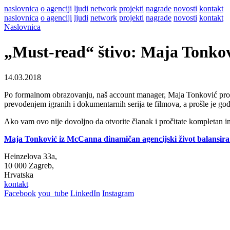
naslovnica
o agenciji
ljudi
network
projekti
nagrade
novosti
kontakt
naslovnica
o agenciji
ljudi
network
projekti
nagrade
novosti
kontakt
Naslovnica
„Must-read“ štivo: Maja Tonkov
14.03.2018
Po formalnom obrazovanju, naš account manager, Maja Tonković profeso
prevođenjem igranih i dokumentarnih serija te filmova, a prošle je god
Ako vam ovo nije dovoljno da otvorite članak i pročitate kompletan in
Maja Tonković iz McCanna dinamičan agencijski život balansi
Heinzelova 33a,
10 000 Zagreb,
Hrvatska
kontakt
Facebook
you_tube
LinkedIn
Instagram