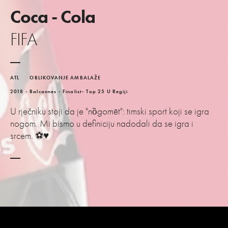
Coca - Cola
FIFA
ATL
OBLIKOVANJE AMBALAŽE
2018 - Balcannes - Finalist- Top 25 U Regiji
U rječniku stoji da je "nȍgomēt": timski sport koji se igra
nogom. Mi bismo u definiciju nadodali da se igra i
srcem. ⚽♥