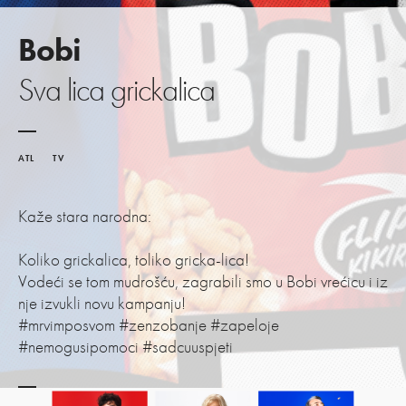
Bobi
Sva lica grickalica
ATL
TV
Kaže stara narodna:
Koliko grickalica, toliko gricka-lica!
Vodeći se tom mudrošću, zagrabili smo u Bobi vrećicu i iz
nje izvukli novu kampanju!
#mrvimposvom #zenzobanje #zapeloje
#nemogusipomoci #sadcuuspjeti