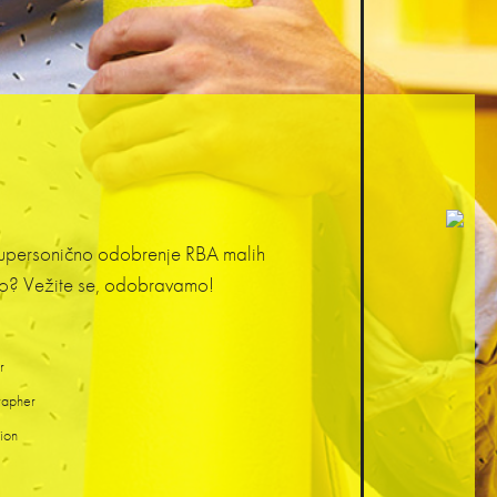
je supersonično odobrenje RBA malih
rno? Vežite se, odobravamo!
r
rapher
ion