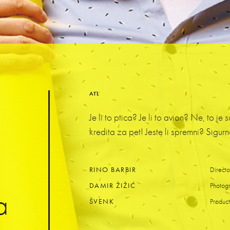
ATL
Je li to ptica? Je li to avion? Ne, to 
kredita za pet! Jeste li spremni? Sigu
RINO BARBIR
Directo
DAMIR ŽIŽIĆ
Photog
a
ŠVENK
Product