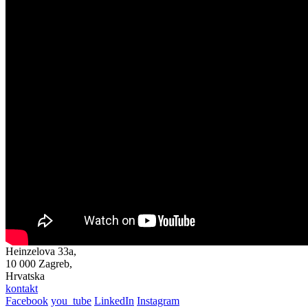
Heinzelova 33a,
10 000 Zagreb,
Hrvatska
kontakt
Facebook
you_tube
LinkedIn
Instagram