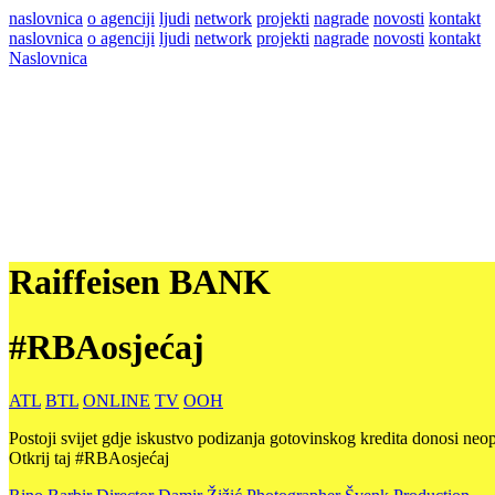
naslovnica
o agenciji
ljudi
network
projekti
nagrade
novosti
kontakt
naslovnica
o agenciji
ljudi
network
projekti
nagrade
novosti
kontakt
Naslovnica
Raiffeisen BANK
#RBAosjećaj
ATL
BTL
ONLINE
TV
OOH
Postoji svijet gdje iskustvo podizanja gotovinskog kredita donosi neop
Otkrij taj #RBAosjećaj