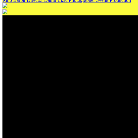
Rino Barbir
Director
Damir Žižić
Photographer
Švenk
Production