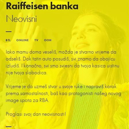
Raiffeisen banka
Neovisni
BTL
ONLINE
TV
OOH
Iako mamu doma veseliš, možda je stvarno vrijeme da
odseliš. Dok tatin auto posudiš, svi znamo da obojicu
izludiš. I konačno, svi smo svjesni da tvoja kasica uistinu
nije tvoja slobodica.
Vrijeme je da uzmeš stvar u svoje ruke i napraviš korak
prema samostalnosti, baš kao protagonisti našeg novog
image spota za RBA.
Proglasi svoj dan neovisnosti!