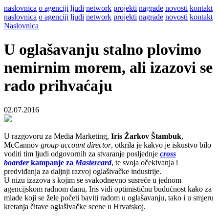
naslovnica
o agenciji
ljudi
network
projekti
nagrade
novosti
kontakt
naslovnica
o agenciji
ljudi
network
projekti
nagrade
novosti
kontakt
Naslovnica
U oglašavanju stalno plovimo
nemirnim morem, ali izazovi se
rado prihvaćaju
02.07.2016
U razgovoru za Media Marketing,
Iris Žarkov Štambuk
,
McCannov
group account director
, otkrila je kakvo je iskustvo bilo
voditi tim ljudi odgovornih za stvaranje posljednje
cross
boarder
kampanje za
Mastercard
, te svoja očekivanja i
predviđanja za daljnji razvoj oglašivačke industrije.
U nizu izazova s kojim se svakodnevno susreće u jednom
agencijskom radnom danu, Iris vidi optimističnu budućnost kako za
mlade koji se žele početi baviti radom u oglašavanju, tako i u smjeru
kretanja čitave oglašivačke scene u Hrvatskoj.