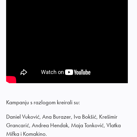
Kampanju s razlogom kreirali su:
Daniel Vuković, Ana Burazer, Iva Bokšić, Krešimir
Grancarić, Andrea Hendak, Maja Tonković, Vlatka
Mifka i Komakino.