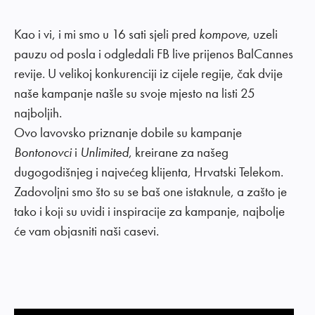
Kao i vi, i mi smo u 16 sati sjeli pred
kompove
, uzeli
pauzu od posla i odgledali FB live prijenos BalCannes
revije. U velikoj konkurenciji iz cijele regije, čak dvije
naše kampanje našle su svoje mjesto na listi 25
najboljih.
Ovo lavovsko priznanje dobile su kampanje
Bontonovci
i
Unlimited
, kreirane za našeg
dugogodišnjeg i najvećeg klijenta, Hrvatski Telekom.
Zadovoljni smo što su se baš one istaknule, a zašto je
tako i koji su uvidi i inspiracije za kampanje, najbolje
će vam objasniti naši casevi.