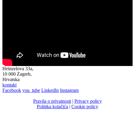
Heinzelova 33a,
10 000 Zagreb,
Hrvatska
kontakt
Facebook
you_tube
LinkedIn
Instagram
Pravila o privatnosti
|
Privacy policy
Politika kolačića
|
Cookie policy