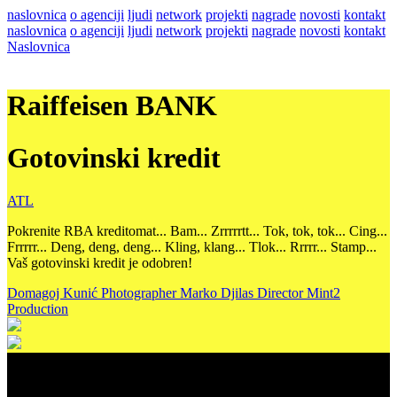
naslovnica
o agenciji
ljudi
network
projekti
nagrade
novosti
kontakt
naslovnica
o agenciji
ljudi
network
projekti
nagrade
novosti
kontakt
Naslovnica
Raiffeisen BANK
Gotovinski kredit
ATL
Pokrenite RBA kreditomat... Bam... Zrrrrrtt... Tok, tok, tok... Cing...
Frrrrr... Deng, deng, deng... Kling, klang... Tlok... Rrrrr... Stamp...
Vaš gotovinski kredit je odobren!
Domagoj Kunić
Photographer
Marko Djilas
Director
Mint2
Production