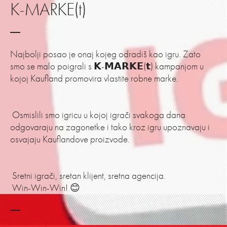
K-MARKE(t)
Najbolji posao je onaj kojeg odradiš kao igru. Zato
smo se malo poigrali s 𝗞-𝗠𝗔𝗥𝗞𝗘(𝘁) kampanjom u
kojoj Kaufland promovira vlastite robne marke.
Osmislili smo igricu u kojoj igrači svakoga dana
odgovaraju na zagonetke i tako kroz igru upoznavaju i
osvajaju Kauflandove proizvode.
Sretni igrači, sretan klijent, sretna agencija.
Win-Win-Win! 😊