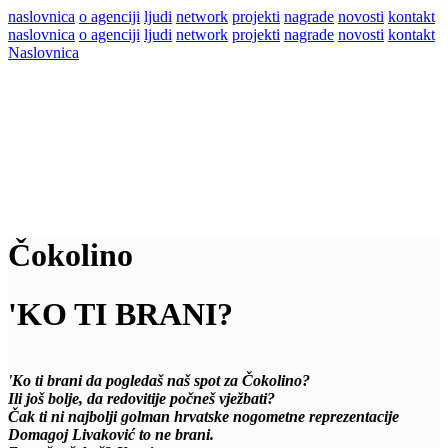
naslovnica
o agenciji
ljudi
network
projekti
nagrade
novosti
kontakt
naslovnica
o agenciji
ljudi
network
projekti
nagrade
novosti
kontakt
Naslovnica
Čokolino
'KO TI BRANI?
'Ko ti brani da pogledaš naš spot za Čokolino?
Ili još bolje, da redovitije počneš vježbati?
Čak ti ni najbolji golman hrvatske nogometne reprezentacije
Domagoj Livaković to ne brani.